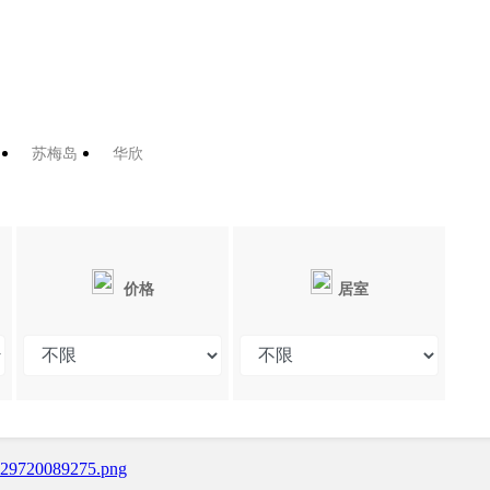
苏梅岛
华欣
价格
居室